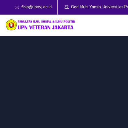
fisip@upnvj.ac.id
Ged. Muh. Yamin, Universitas 