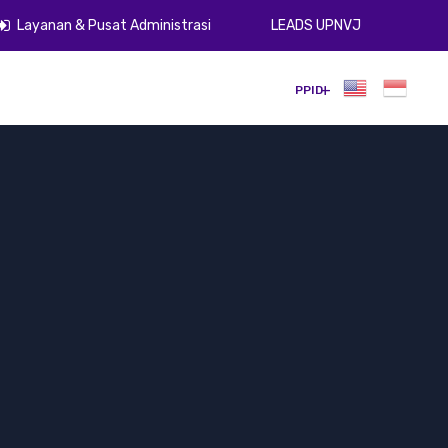
Layanan & Pusat Administrasi
LEADS UPNVJ
umen
Publikasi
Gugus Kendali Mutu
ZI
PPID