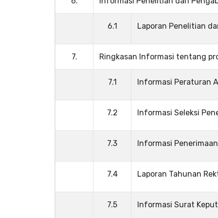
6.
Informasi Penelitian dan Penga
6.1
Laporan Penelitian d
7.
Ringkasan Informasi tentang pr
7.1
Informasi Peraturan 
7.2
Informasi Seleksi Pe
7.3
Informasi Penerimaan
7.4
Laporan Tahunan Rek
7.5
Informasi Surat Kepu