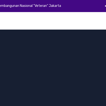
Pembangunan Nasional "Veteran" Jakarta
Beranda
Profil
Akademik
Kemahasiswaan
Alumni
E-Dok