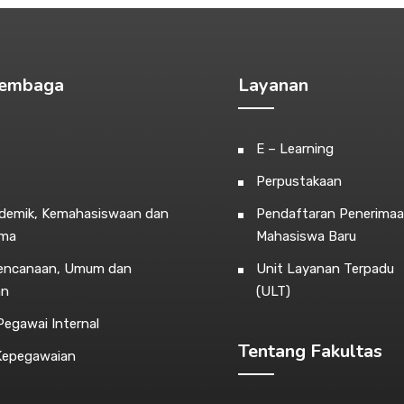
Lembaga
Layanan
E – Learning
Perpustakaan
ademik, Kemahasiswaan dan
Pendaftaran Penerima
ama
Mahasiswa Baru
rencanaan, Umum dan
Unit Layanan Terpadu
an
(ULT)
egawai Internal
Tentang Fakultas
Kepegawaian