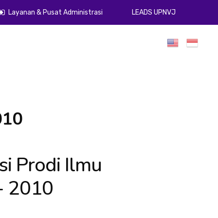
Layanan & Pusat Administrasi
LEADS UPNVJ
umen
Publikasi
Gugus Kendali Mutu
ZI
PPID
010
si Prodi Ilmu
- 2010