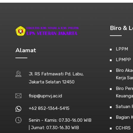
Biro & 
Alamat
LPPM
LPMPP
Biro Ak
Jl. RS Fatmawati Pd. Labu,
Kerja S
Jakarta Selatan 12450
Biro Pe
fisip@upnvj.ac.id
Keuang
Satuan P
+62 852-1364-5415
Bagian 
Senin - Kamis: 07.30-16.00 WIB
| Jumat: 07.30-16.30 WIB
CCHRS