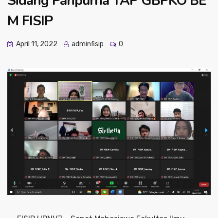
Sidang Paripurna TAP GBPKO BE
M FISIP
April 11, 2022
adminfisip
0