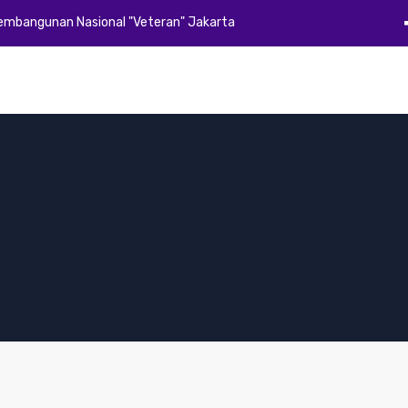
Pembangunan Nasional "Veteran" Jakarta
Beranda
Profil
Akademik
Kemahasiswaan
Alumni
E-Dok