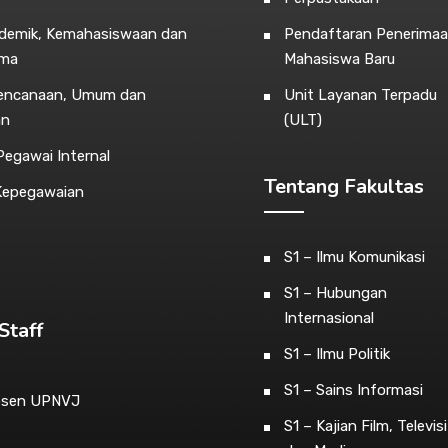
ademik, Kemahasiswaan dan
Pendaftaran Penerima
ama
Mahasiswa Baru
rencanaan, Umum dan
Unit Layanan Terpadu
an
(ULT)
egawai Internal
Tentang Fakultas
Kepegawaian
S1 – Ilmu Komunikasi
S1 – Hubungan
Internasional
Staff
S1 – Ilmu Politik
S1 – Sains Informasi
osen UPNVJ
S1 – Kajian Film, Televisi