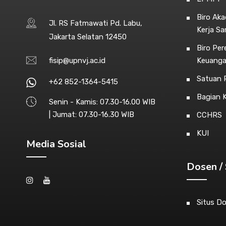
Biro Ak
Jl. RS Fatmawati Pd. Labu,
Kerja S
Jakarta Selatan 12450
Biro Pe
fisip@upnvj.ac.id
Keuang
Satuan P
+62 852-1364-5415
Bagian 
Senin - Kamis: 07.30-16.00 WIB
| Jumat: 07.30-16.30 WIB
CCHRS
KUI
Media Sosial
Dosen / 
Situs D