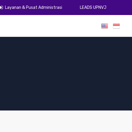
Layanan & Pusat Administrasi
LEADS UPNVJ
umen
Publikasi
Gugus Kendali Mutu
ZI
PPID