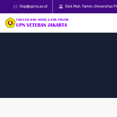
fisip@upnvj.ac.id
Ged. Muh. Yamin, Universitas 