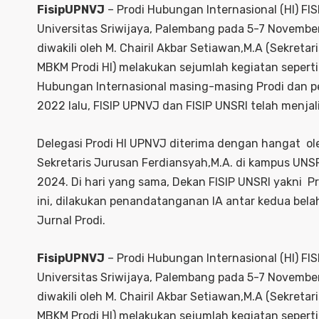
FisipUPNVJ
– Prodi Hubungan Internasional (HI) FI
Universitas Sriwijaya, Palembang pada 5-7 Novembe
diwakili oleh M. Chairil Akbar Setiawan,M.A (Sekreta
MBKM Prodi HI) melakukan sejumlah kegiatan sepert
Hubungan Internasional masing-masing Prodi dan p
2022 lalu, FISIP UPNVJ dan FISIP UNSRI telah menja
Delegasi Prodi HI UPNVJ diterima dengan hangat ol
Sekretaris Jurusan Ferdiansyah,M.A. di kampus UN
2024. Di hari yang sama, Dekan FISIP UNSRI yakni Prof
ini, dilakukan penandatanganan IA antar kedua bel
Jurnal Prodi.
FisipUPNVJ
– Prodi Hubungan Internasional (HI) FI
Universitas Sriwijaya, Palembang pada 5-7 Novembe
diwakili oleh M. Chairil Akbar Setiawan,M.A (Sekreta
MBKM Prodi HI) melakukan sejumlah kegiatan sepert