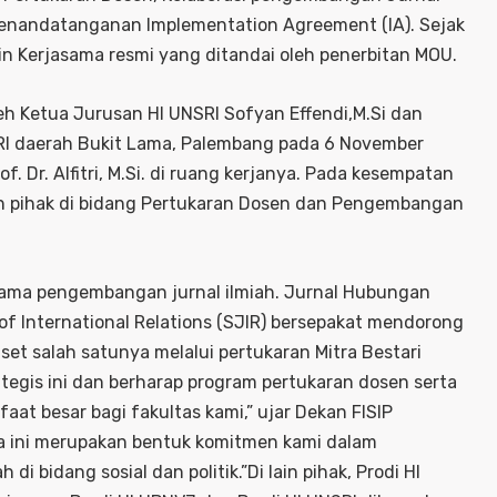
enandatanganan Implementation Agreement (IA). Sejak
lin Kerjasama resmi yang ditandai oleh penerbitan MOU.
eh Ketua Jurusan HI UNSRI Sofyan Effendi,M.Si dan
SRI daerah Bukit Lama, Palembang pada 6 November
. Dr. Alfitri, M.Si. di ruang kerjanya. Pada kesempatan
ah pihak di bidang Pertukaran Dosen dan Pengembangan
asama pengembangan jurnal ilmiah. Jurnal Hubungan
of International Relations (SJIR) bersepakat mendorong
iset salah satunya melalui pertukaran Mitra Bestari
ategis ini dan berharap program pertukaran dosen serta
at besar bagi fakultas kami,” ujar Dekan FISIP
asama ini merupakan bentuk komitmen kami dalam
di bidang sosial dan politik.”Di lain pihak, Prodi HI