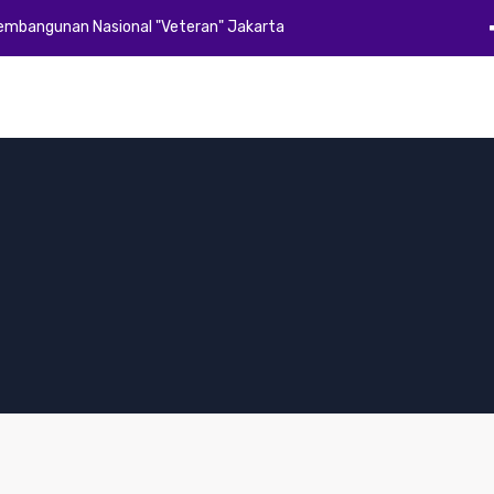
Pembangunan Nasional "Veteran" Jakarta
Beranda
Profil
Akademik
Kemahasiswaan
Alumni
E-Dok