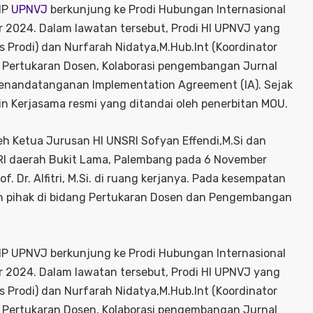
SIP
UPNVJ
berkunjung ke Prodi Hubungan Internasional
r 2024. Dalam lawatan tersebut, Prodi HI UPNVJ yang
ris Prodi) dan Nurfarah Nidatya,M.Hub.Int (Koordinator
i Pertukaran Dosen, Kolaborasi pengembangan Jurnal
enandatanganan Implementation Agreement (IA). Sejak
lin Kerjasama resmi yang ditandai oleh penerbitan MOU.
eh Ketua Jurusan HI UNSRI Sofyan Effendi,M.Si dan
SRI daerah Bukit Lama, Palembang pada 6 November
. Dr. Alfitri, M.Si. di ruang kerjanya. Pada kesempatan
ah pihak di bidang Pertukaran Dosen dan Pengembangan
SIP UPNVJ berkunjung ke Prodi Hubungan Internasional
r 2024. Dalam lawatan tersebut, Prodi HI UPNVJ yang
ris Prodi) dan Nurfarah Nidatya,M.Hub.Int (Koordinator
i Pertukaran Dosen, Kolaborasi pengembangan Jurnal