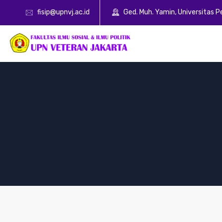
fisip@upnvj.ac.id
Ged. Muh. Yamin, Universitas 