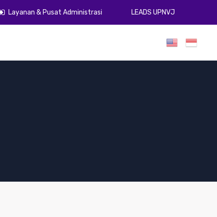
Layanan & Pusat Administrasi
LEADS UPNVJ
umen
Publikasi
Gugus Kendali Mutu
ZI
PPID