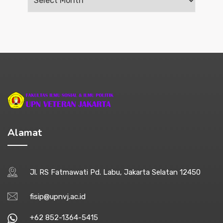
Alamat
Jl. RS Fatmawati Pd. Labu, Jakarta Selatan 12450
fisip@upnvj.ac.id
+62 852-1364-5415