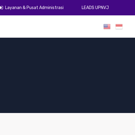
Layanan & Pusat Administrasi
LEADS UPNVJ
umen
Publikasi
Gugus Kendali Mutu
ZI
PPID