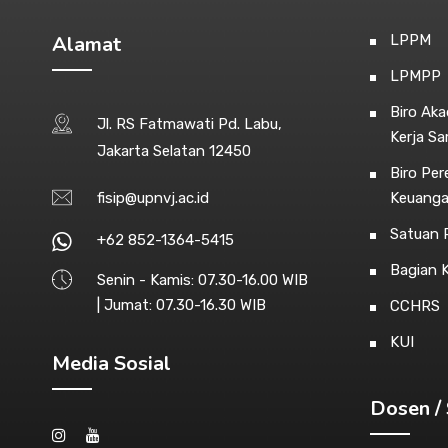
Alamat
LPPM
LPMPP
Biro Ak
Jl. RS Fatmawati Pd. Labu,
Kerja S
Jakarta Selatan 12450
Biro Pe
fisip@upnvj.ac.id
Keuang
Satuan P
+62 852-1364-5415
Bagian 
Senin - Kamis: 07.30-16.00 WIB
| Jumat: 07.30-16.30 WIB
CCHRS
KUI
Media Sosial
Dosen / 