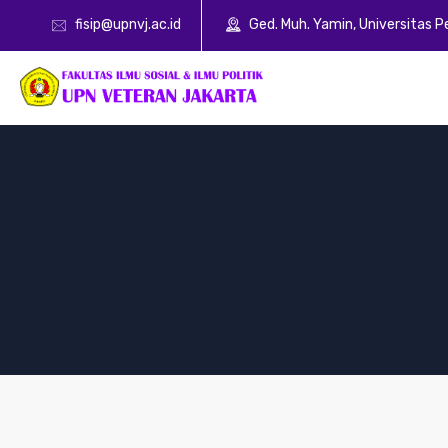
fisip@upnvj.ac.id
Ged. Muh. Yamin, Universitas 