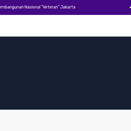
Pembangunan Nasional "Veteran" Jakarta
Beranda
Profil
Akademik
Kemahasiswaan
Alumni
E-Dok