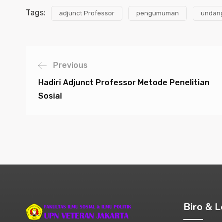
Tags:
adjunct Professor
pengumuman
undan
Previous
Hadiri Adjunct Professor Metode Penelitian
Sosial
Biro & 