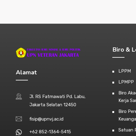
Biro & 
Alamat
LPPM
LPMPP
Biro Ak
Jl. RS Fatmawati Pd. Labu,
Kerja S
Jakarta Selatan 12450
Biro Pe
fisip@upnvj.ac.id
Keuang
Satuan P
+62 852-1364-5415