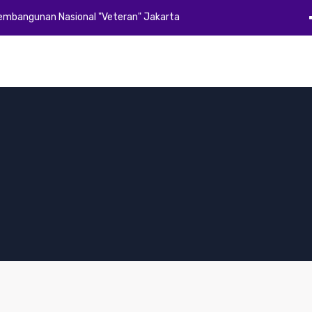
Pembangunan Nasional "Veteran" Jakarta
Beranda
Profil
Akademik
Kemahasiswaan
Alumni
E-Dok