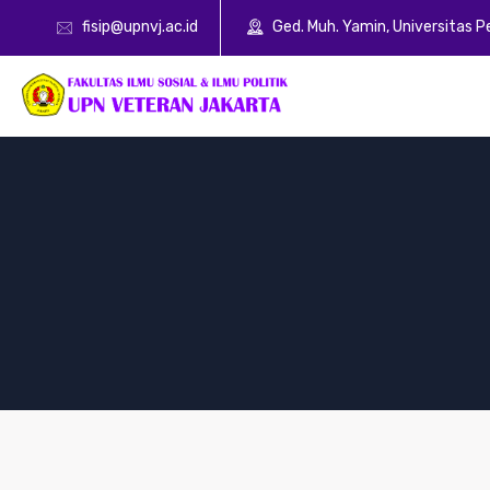
fisip@upnvj.ac.id
Ged. Muh. Yamin, Universitas 