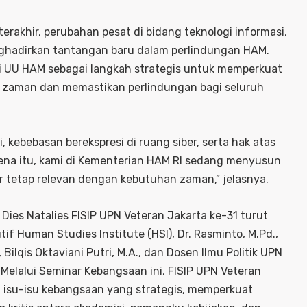
akhir, perubahan pesat di bidang teknologi informasi,
menghadirkan tantangan baru dalam perlindungan HAM.
i UU HAM sebagai langkah strategis untuk memperkuat
aman dan memastikan perlindungan bagi seluruh
i, kebebasan berekspresi di ruang siber, serta hak atas
rena itu, kami di Kementerian HAM RI sedang menyusun
 tetap relevan dengan kebutuhan zaman,” jelasnya.
ies Natalies FISIP UPN Veteran Jakarta ke-31 turut
if Human Studies Institute (HSI), Dr. Rasminto, M.Pd.,
ilqis Oktaviani Putri, M.A., dan Dosen Ilmu Politik UPN
. Melalui Seminar Kebangsaan ini, FISIP UPN Veteran
su-isu kebangsaan yang strategis, memperkuat