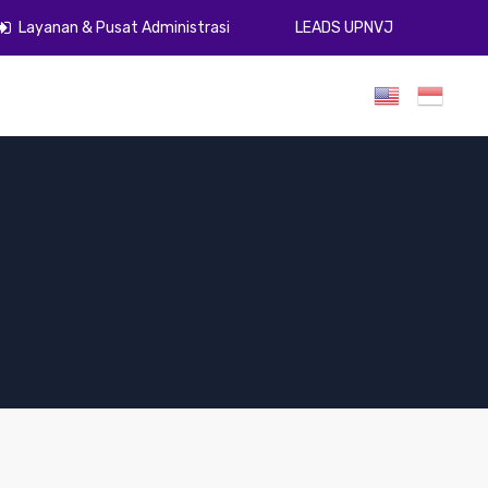
Layanan & Pusat Administrasi
LEADS UPNVJ
umen
Publikasi
Gugus Kendali Mutu
ZI
PPID