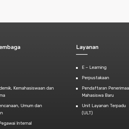
Lembaga
Layanan
E – Learning
Perpustakaan
ademik, Kemahasiswaan dan
Pendaftaran Penerima
ama
Mahasiswa Baru
rencanaan, Umum dan
Unit Layanan Terpadu
an
(ULT)
egawai Internal