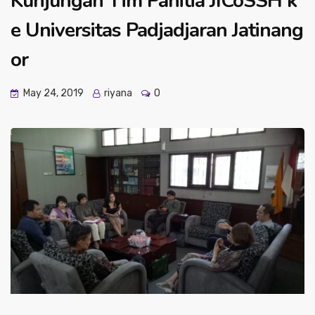
Kunjungan Tim Panitia JICoSSH k
e Universitas Padjadjaran Jatinang
or
May 24, 2019
riyana
0