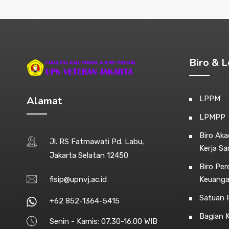
Biro & 
Alamat
LPPM
LPMPP
Biro Ak
Jl. RS Fatmawati Pd. Labu,
Kerja S
Jakarta Selatan 12450
Biro Pe
fisip@upnvj.ac.id
Keuang
Satuan P
+62 852-1364-5415
Bagian 
Senin - Kamis: 07.30-16.00 WIB