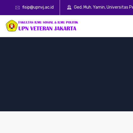
fisip@upnvj.ac.id
Ged. Muh. Yamin, Universitas 