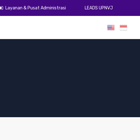
Layanan & Pusat Administrasi
LEADS UPNVJ
umen
Publikasi
Gugus Kendali Mutu
ZI
PPID