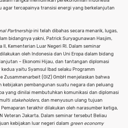
ma dalam rangka memulihkan perekonomian Indonesia
agar tercapainya transisi energi yang berkelanjutan
nal Partnership
ini telah dibahas secara menarik, lugas,
lam bidangnya yakni, Patrick Suryagunawan Hasjim,
pa II, Kementerian Luar Negeri RI. Dalam seminar
dilakukan oleh Indonesia dan Uni Eropa dalam bidang
anjutan – Ekonomi Hijau, dan tantangan diplomasi
r kedua yaitu Syamsul Ibad selaku Programm
nale Zusammenarbeit (GIZ) GmbH menjelaskan bahwa
gan kebijakan pembangunan suatu negara dan peluang
opa yang dinilai membutuhkan komunikasi dan diplomasi
 multi
stakeholders
, dan menyusun ulang tujuan
. Pemaparan terakhir dilakukan oleh narasumber ketiga,
N Veteran Jakarta. Dalam seminar tersebut Beliau
uan kebijakan luar negeri dalam
green economy