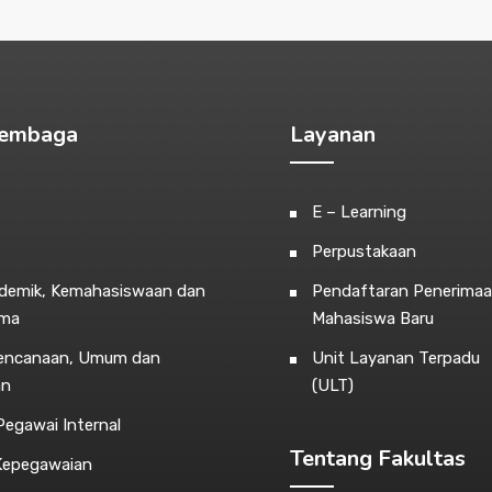
Lembaga
Layanan
E – Learning
Perpustakaan
ademik, Kemahasiswaan dan
Pendaftaran Penerima
ama
Mahasiswa Baru
rencanaan, Umum dan
Unit Layanan Terpadu
an
(ULT)
egawai Internal
Tentang Fakultas
Kepegawaian