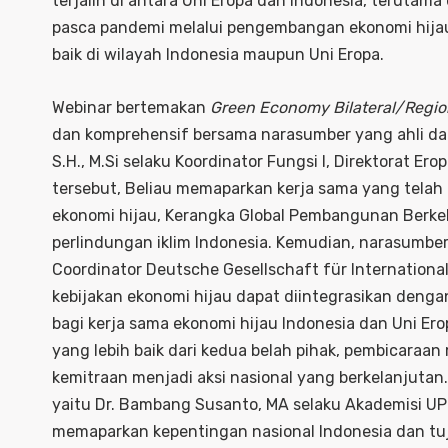
terjalin di antara Uni Eropa dan Indonesia, teruta
pasca pandemi melalui pengembangan ekonomi hijau 
baik di wilayah Indonesia maupun Uni Eropa.
Webinar bertemakan
Green Economy Bilateral/Regio
dan komprehensif bersama narasumber yang ahli da
S.H., M.Si selaku Koordinator Fungsi I, Direktorat Ero
tersebut, Beliau memaparkan kerja sama yang telah 
ekonomi hijau, Kerangka Global Pembangunan Berkel
perlindungan iklim Indonesia. Kemudian, narasumbe
Coordinator Deutsche Gesellschaft für Internatio
kebijakan ekonomi hijau dapat diintegrasikan den
bagi kerja sama ekonomi hijau Indonesia dan Uni Er
yang lebih baik dari kedua belah pihak, pembicaraan
kemitraan menjadi aksi nasional yang berkelanjutan
yaitu Dr. Bambang Susanto, MA selaku Akademisi UP
memaparkan kepentingan nasional Indonesia dan tuj