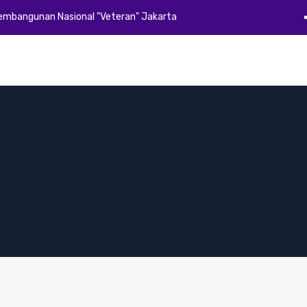
Pembangunan Nasional "Veteran" Jakarta
Beranda
Profil
Akademik
Kemahasiswaan
Alumni
E-Dok