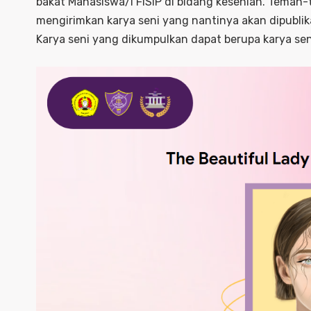
bakat Mahasiswa/i FISIP di bidang kesenian. Teman-
mengirimkan karya seni yang nantinya akan dipublik
Karya seni yang dikumpulkan dapat berupa karya sen