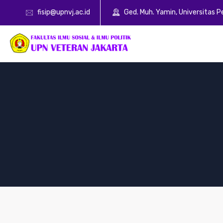
fisip@upnvj.ac.id
Ged. Muh. Yamin, Universitas 