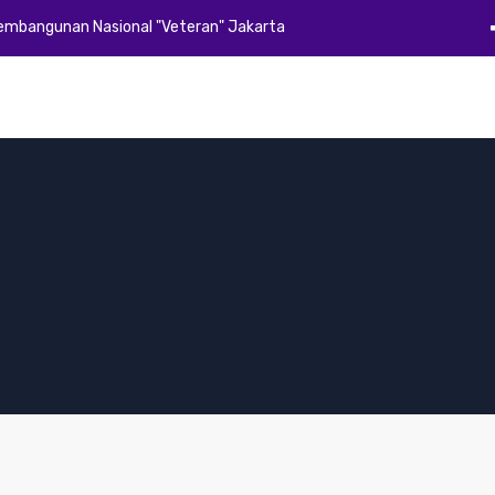
Pembangunan Nasional "Veteran" Jakarta
Beranda
Profil
Akademik
Kemahasiswaan
Alumni
E-Dok