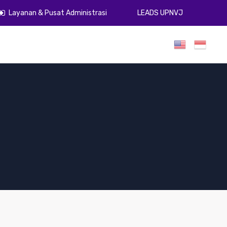
Layanan & Pusat Administrasi
LEADS UPNVJ
umen
Publikasi
Gugus Kendali Mutu
ZI
PPID