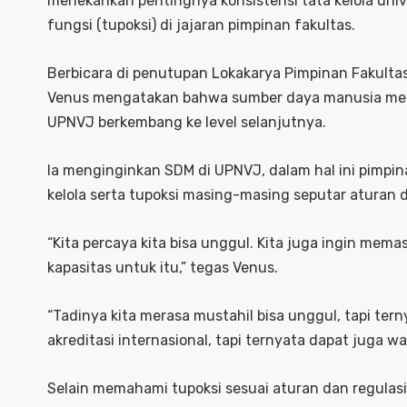
menekankan pentingnya konsistensi tata kelola univ
fungsi (tupoksi) di jajaran pimpinan fakultas.
Berbicara di penutupan Lokakarya Pimpinan Fakulta
Venus mengatakan bahwa sumber daya manusia mer
UPNVJ berkembang ke level selanjutnya.
Ia menginginkan SDM di UPNVJ, dalam hal ini pimp
kelola serta tupoksi masing-masing seputar aturan d
“Kita percaya kita bisa unggul. Kita juga ingin mema
kapasitas untuk itu,” tegas Venus.
“Tadinya kita merasa mustahil bisa unggul, tapi ter
akreditasi internasional, tapi ternyata dapat juga w
Selain memahami tupoksi sesuai aturan dan regulasi