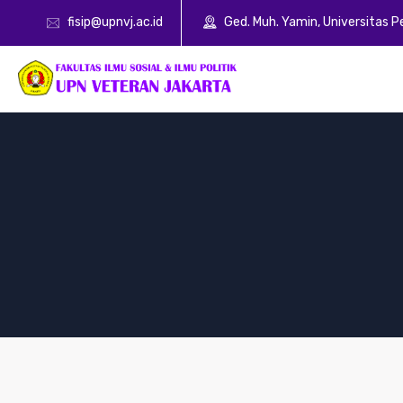
fisip@upnvj.ac.id
Ged. Muh. Yamin, Universitas 