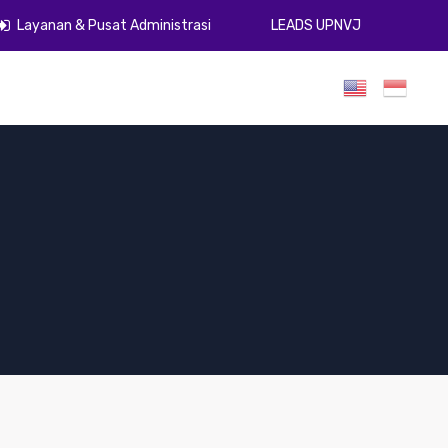
Layanan & Pusat Administrasi
LEADS UPNVJ
umen
Publikasi
Gugus Kendali Mutu
ZI
PPID