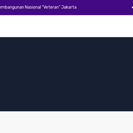
Pembangunan Nasional "Veteran" Jakarta
Beranda
Profil
Akademik
Kemahasiswaan
Alumni
E-Dok