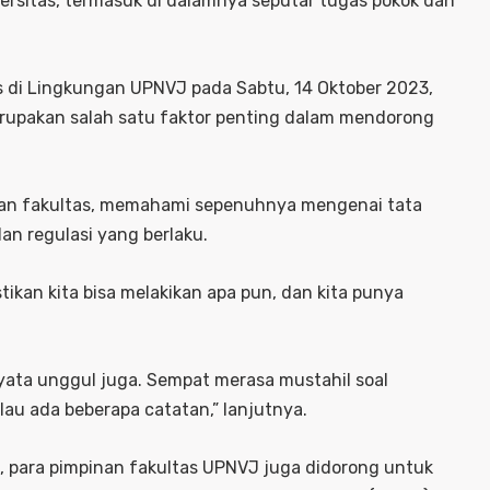
ersitas, termasuk di dalamnya seputar tugas pokok dan
s di Lingkungan UPNVJ pada Sabtu, 14 Oktober 2023,
upakan salah satu faktor penting dalam mendorong
inan fakultas, memahami sepenuhnya mengenai tata
an regulasi yang berlaku.
stikan kita bisa melakikan apa pun, dan kita punya
nyata unggul juga. Sempat merasa mustahil soal
alau ada beberapa catatan,” lanjutnya.
, para pimpinan fakultas UPNVJ juga didorong untuk