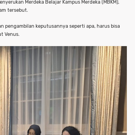
 menyerukan Merdeka Belajar Kampus Merdeka (MBKM),
am tersebut.
an pengambilan keputusannya seperti apa, harus bisa
ut Venus.