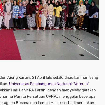
n Ajeng Kartini, 21 April lalu selalu dijadikan hari yang
dikan,
Universitas Pembangunan Nasional “Veteran”
kkan Hari Lahir RA Kartini dengan menyelenggarakan
24, Dharma Wanita Persatuan UPNVJ menggelar beberapa
, Peragaan Busana dan Lomba Masak serta dimeriahkan