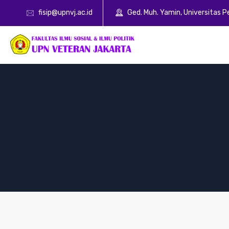
fisip@upnvj.ac.id
Ged. Muh. Yamin, Universitas 