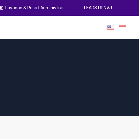
Layanan & Pusat Administrasi
LEADS UPNVJ
umen
Publikasi
Gugus Kendali Mutu
ZI
PPID