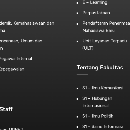
E – Learning
Perpustakaan
ademik, Kemahasiswaan dan
Pendaftaran Penerima
ama
Mahasiswa Baru
rencanaan, Umum dan
Unit Layanan Terpadu
an
(ULT)
egawai Internal
Tentang Fakultas
Kepegawaian
S1 – Ilmu Komunikasi
S1 – Hubungan
Internasional
Staff
S1 – Ilmu Politik
S1 – Sains Informasi
osen UPNVJ