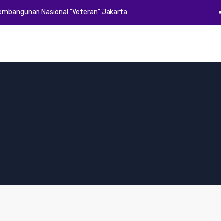
Pembangunan Nasional "Veteran" Jakarta
Beranda
Profil
Akademik
Kemahasiswaan
Alumni
E-Dok