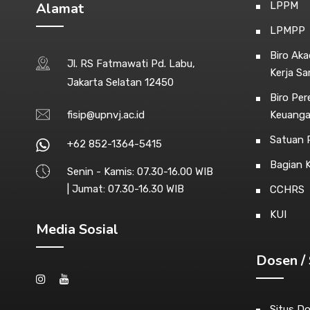
Alamat
LPPM
LPMPP
Biro Ak
Jl. RS Fatmawati Pd. Labu,
Kerja S
Jakarta Selatan 12450
Biro Pe
fisip@upnvj.ac.id
Keuang
Satuan P
+62 852-1364-5415
Bagian 
Senin - Kamis: 07.30-16.00 WIB
| Jumat: 07.30-16.30 WIB
CCHRS
KUI
Media Sosial
Dosen / 
Situs D