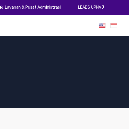
Layanan & Pusat Administrasi
LEADS UPNVJ
umen
Publikasi
Gugus Kendali Mutu
ZI
PPID