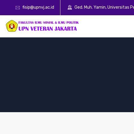
fisip@upnvj.ac.id
Ged. Muh. Yamin, Universitas 