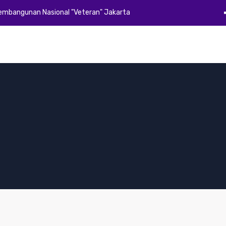
Pembangunan Nasional "Veteran" Jakarta
Beranda
Profil
Akademik
Kemahasiswaan
Alumni
E-Dok