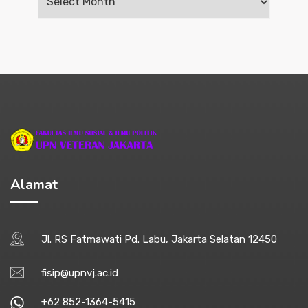
Alamat
Jl. RS Fatmawati Pd. Labu, Jakarta Selatan 12450
fisip@upnvj.ac.id
+62 852-1364-5415