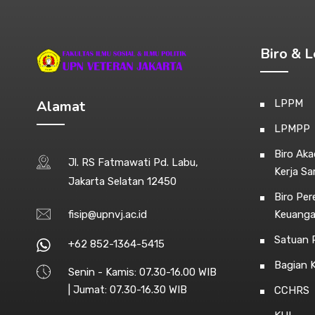
Biro & 
Alamat
LPPM
LPMPP
Biro Ak
Jl. RS Fatmawati Pd. Labu,
Kerja S
Jakarta Selatan 12450
Biro Pe
fisip@upnvj.ac.id
Keuang
Satuan P
+62 852-1364-5415
Bagian 
Senin - Kamis: 07.30-16.00 WIB
| Jumat: 07.30-16.30 WIB
CCHRS