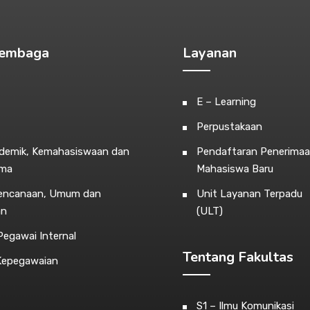
Lembaga
Layanan
E – Learning
Perpustakaan
ademik, Kemahasiswaan dan
Pendaftaran Penerima
ama
Mahasiswa Baru
rencanaan, Umum dan
Unit Layanan Terpadu
an
(ULT)
egawai Internal
Tentang Fakultas
Kepegawaian
S1 – Ilmu Komunikasi