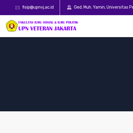
fisip@upnvj.ac.id
Ged. Muh. Yamin, Universitas 