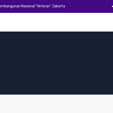
Pembangunan Nasional "Veteran" Jakarta
Beranda
Profil
Akademik
Kemahasiswaan
Alumni
E-Dok