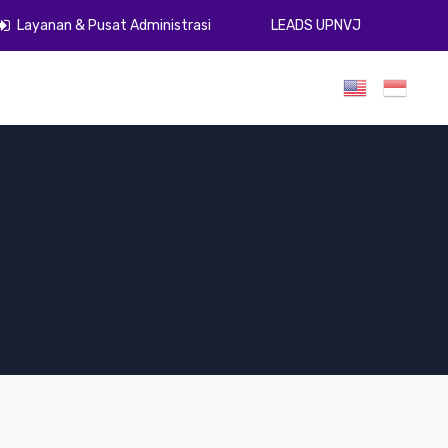
Layanan & Pusat Administrasi
LEADS UPNVJ
umen
Publikasi
Gugus Kendali Mutu
ZI
PPID