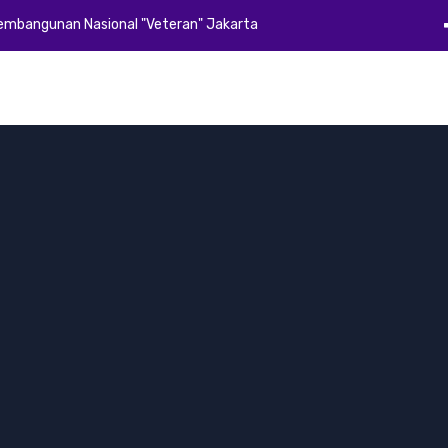
Pembangunan Nasional "Veteran" Jakarta
Beranda
Profil
Akademik
Kemahasiswaan
Alumni
E-Dok