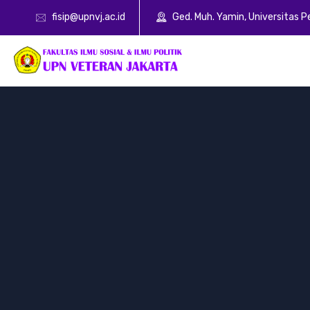
fisip@upnvj.ac.id
Ged. Muh. Yamin, Universitas 