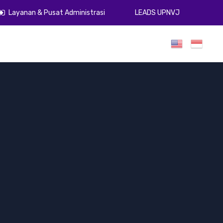
Layanan & Pusat Administrasi
LEADS UPNVJ
umen
Publikasi
Gugus Kendali Mutu
ZI
PPID