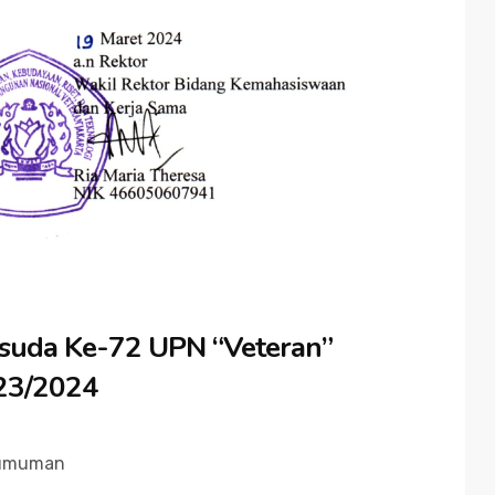
uda Ke-72 UPN “Veteran”
023/2024
umuman