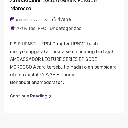
Ambassador Lecture Series Episode:
Marocco
riyana
November 22, 2019
Aktivitas
,
FPCI
,
Uncategorized
FISIP UPNVJ – FPCI Chapter UPNVJ telah
menyelenggarakan acara seminar yang bertajuk
AMBASSADOR LECTURE SERIES EPISODE :
MOROCCO Acara tersebut dihadiri oleh pembicara
utama adalah: ????H.E Oaudia
Benabdallahamoderator :...
Continue Reading