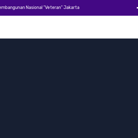
Pembangunan Nasional "Veteran" Jakarta
Beranda
Profil
Akademik
Kemahasiswaan
Alumni
E-Dok