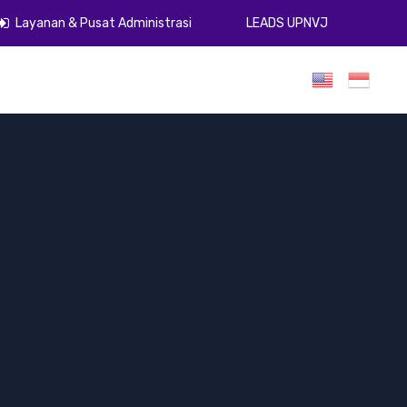
Layanan & Pusat Administrasi
LEADS UPNVJ
umen
Publikasi
Gugus Kendali Mutu
ZI
PPID