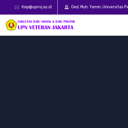
fisip@upnvj.ac.id
Ged. Muh. Yamin, Universitas 